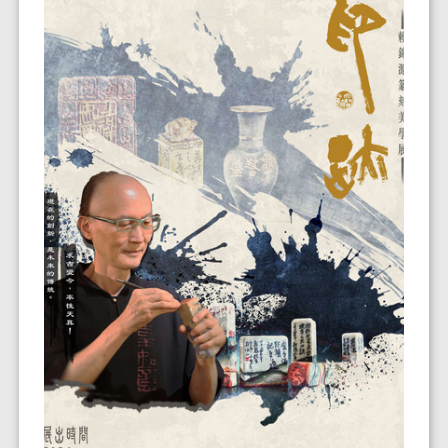
《印・跡：賴錦源篆刻美學展》將於2026年5月25
日中午11點正式開幕。
本期登場的展覽者為賴錦源，其長期深耕書法與篆